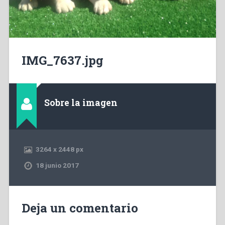
IMG_7637.jpg
Sobre la imagen
3264
x
2448 px
18 junio 2017
Deja un comentario