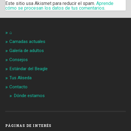
Este sitio usa Akismet para reducir el spam.
Aprende
cómo se procesan los datos de tus comentarios
.
⌂
Camadas actuales
Galería de adultos
Consejos
Estándar del Beagle
Tus Aliseda
Contacto
Dónde estamos
PÁGINAS DE INTERÉS