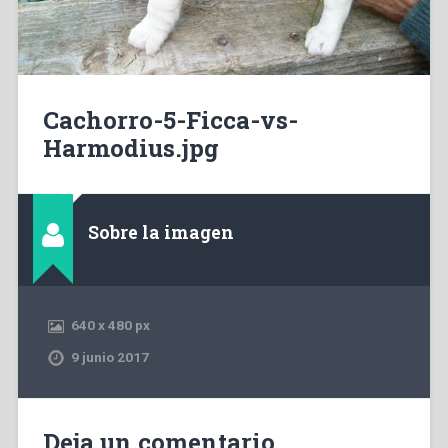
Cachorro-5-Ficca-vs-
Harmodius.jpg
Sobre la imagen
640
x
480 px
9 junio 2017
Deja un comentario