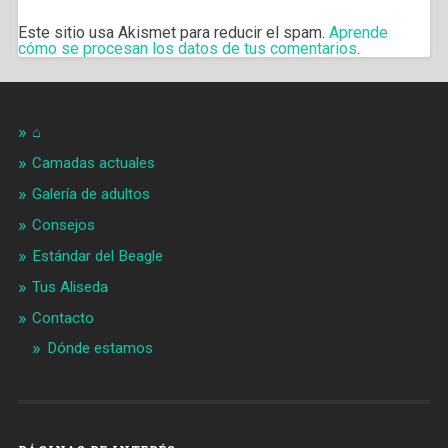
Este sitio usa Akismet para reducir el spam.
Aprende
cómo se procesan los datos de tus comentarios
.
⌂
Camadas actuales
Galería de adultos
Consejos
Estándar del Beagle
Tus Aliseda
Contacto
Dónde estamos