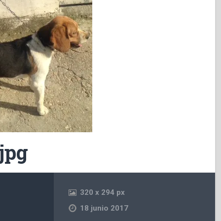
.jpg
320
x
294 px
18 junio 2017