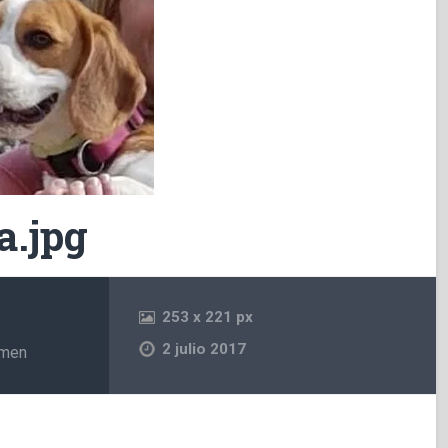
a.jpg
253
x
221 px
2 julio 2017
rmen