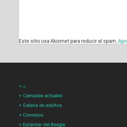
Este sitio usa Akismet para reducir el spam.
Apr
⌂
Camadas actuales
Galería de adultos
Consejos
Estándar del Beagle